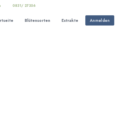
n
0831/ 27356
rtseite
Blütensorten
Extrakte
Anmelden