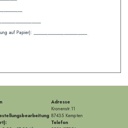
___________
___________________
eilung auf Papier): _______________________
n
Adresse
Kronenstr.11
estellungsbearbeitung
87435 Kempten
t):
Telefon