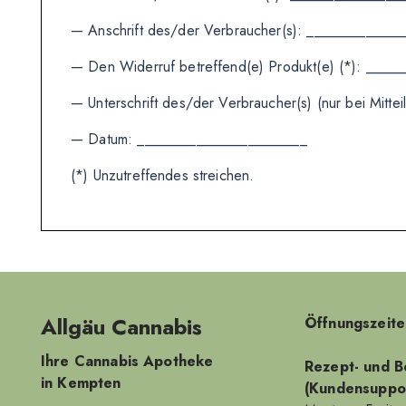
— Anschrift des/der Verbraucher(s): ____________
— Den Widerruf betreffend(e) Produkt(e) (*): ____
— Unterschrift des/der Verbraucher(s) (nur bei Mitt
— Datum: _______________________
(*) Unzutreffendes streichen.
Allgäu Cannabis
Öffnungszeite
Ihre Cannabis Apotheke
Rezept- und B
in Kempten
(Kundensuppor